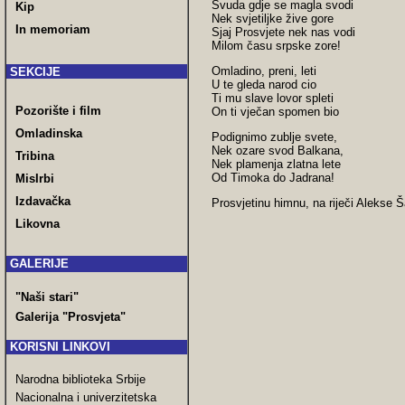
Svuda gdje se magla svodi
Kip
Nek svjetiljke žive gore
In memoriam
Sjaj Prosvjete nek nas vodi
Milom času srpske zore!
Omladino, preni, leti
SEKCIJE
U te gleda narod cio
Ti mu slave lovor spleti
Pozorište i film
On ti vječan spomen bio
Omladinska
Podignimo zublje svete,
Nek ozare svod Balkana,
Tribina
Nek plamenja zlatna lete
Od Timoka do Jadrana!
MisIrbi
Izdavačka
Prosvjetinu himnu, na riječi Alekse
Likovna
GALERIJE
"Naši stari"
Galerija "Prosvjeta"
KORISNI LINKOVI
Narodna biblioteka Srbije
Nacionalna i univerzitetska