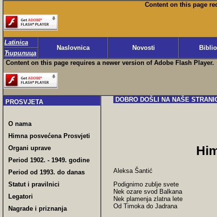
Content on this page re
Latinica
Naslovnica
Novosti
Bibli
Ћирилица
Content on this page requires a newer version of Adobe Flash Player.
DOBRO DOŠLI NA NAŠE STRANI
PROSVJETA
O nama
Himna posvećena Prosvjeti
Him
Organi uprave
Period 1902. - 1949. godine
Aleksa Šantić
Period od 1993. do danas
Podignimo zublje svete
Statut i pravilnici
Nek ozare svod Balkana
Legatori
Nek plamenja zlatna lete
Od Timoka do Jadrana
Nagrade i priznanja