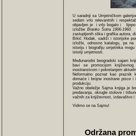
U saradnji sa Umjetničkom galerij
sedam vrlo relevantnih i respektab
objavljen je i vrlo bogato i lijep
izložbe
Branko Šotra 1906-1960
. 
zastupljenih slika i grafika autora, 
Brkić Hodak, sadrži i istorijske p
izložbi, odnosno katalogu, pa n
istoriju i biografiju umjetnika mo
istoriji umjetnosti.
Međunarodni beogradski sajam knji
bavi se promocijom književnog 
inostranstvom i pokretanjem aktuelni
Neformalno poznat kao praznik k
domaće i brojne inostrane pisce i i
produkciju.
Važno obeležje Sajma knjiga je bog
predavanja, okrugle stolove i tribun
važnih za književnost, izdavaštvo i
Vidimo se na Sajmu!
Održana prom