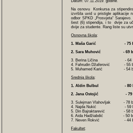
Datum: 07.11.2019. godine.
Na osnovu Konkursa za stipendiran
izvršila uvid u pristigle aplikacije
odbor SPKD „Prosvjeta“ Sarajevo. 
šest (6) stipendija, i to dvije za 
dvije za studente. Rang liste su utv
Osnovna škola
:
1. Maša Garić - 75 b
2. Sara Muhović - 69 b
3. Berina Ličina - 64 
4. Fahrudin Džaferović - 55 
5. Muhamed Karić - 54 b
Srednja škola
:
1. Aldin Bulbul - 80 b
2. Jana Ostojić - 79 
3. Sulejman Vlahovljak - 78 
4. Najda Nukić - 59 b
5. Din Bajraktarević - 58 b
6. Aida Hadžiabdić - 50 b
7. Neven Rokvić - 44 b
Fakultet
: