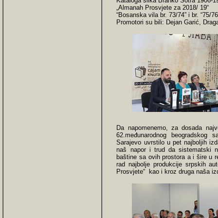
Kataloga slika Branko Šotra 1906-1
„Almanah Prosvjete za 2018/ 19“
“Bosanska vila br. 73/74” i br. “75/76
Promotori su bili: Dejan Garić, Dra
Da napomenemo, za dosada najveći
62.međunarodnog beogradskog sa
Sarajevo uvrstilo u pet najboljih i
naš napor i trud da sistematski n
baštine sa ovih prostora a i šire u 
rad najbolјe produkcije srpskih au
Prosvjete“ kao i kroz druga naša iz