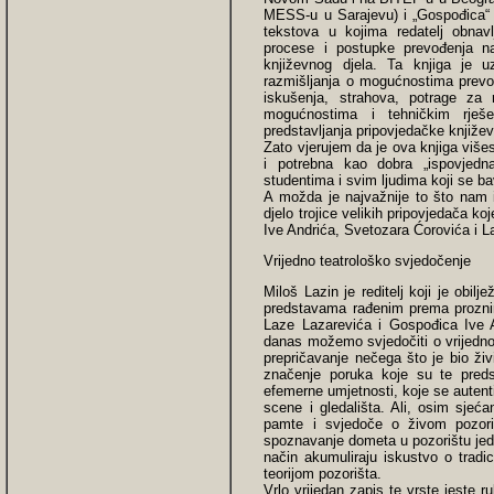
MESS-u u Sarajevu) i „Gospođica“ I
tekstova u kojima redatelj obnavlj
procese i postupke prevođenja na
književnog djela. Ta knjiga je uz
razmišljanja o mogućnostima prevođe
iskušenja, strahova, potrage za
mogućnostima i tehničkim rješ
predstavljanja pripovjedačke književ
Zato vjerujem da je ova knjiga višes
i potrebna kao dobra „ispovjedna
studentima i svim ljudima koji se b
A možda je najvažnije to što nam 
djelo trojice velikih pripovjedača k
Ive Andrića, Svetozara Ćorovića i L
Vrijedno teatrološko svjedočenje
Miloš Lazin je reditelj koji je obil
predstavama rađenim prema proznim
Laze Lazarevića i Gospođica Ive A
danas možemo svjedočiti o vrijednost
prepričavanje nečega što je bio živi
značenje poruka koje su te preds
efemerne umjetnosti, koje se autent
scene i gledališta. Ali, osim sjeća
pamte i svjedoče o živom pozori
spoznavanje dometa u pozorištu jedn
način akumuliraju iskustvo o tradi
teorijom pozorišta.
Vrlo vrijedan zapis te vrste jeste 