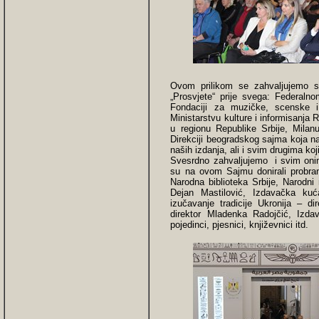
Ovom prilikom se zahvaljujemo sv
„Prosvjete“ prije svega: Federalno
Fondaciji za muzičke, scenske i 
Ministarstvu kulture i informisanja 
u regionu Republike Srbije, Mila
Direkciji beogradskog sajma koja n
naših izdanja, ali i svim drugima koj
Svesrdno zahvaljujemo i svim onima
su na ovom Sajmu donirali probrane
Narodna biblioteka Srbije, Narodni
Dejan Mastilović, Izdavačka kuć
izučavanje tradicije Ukronija – d
direktor Mladenka Radojčić, Izda
pojedinci, pjesnici, književnici itd.