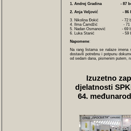
1. Andrej Gradina - 87 b
2. Anja Veljović - 86 b
3. Nikolina Đokić - 72 b
4. Ilma Čamdžić - 71 
5. Nadan Osmanović - 69 b
6. Luka Stanić - 59 b
Napomene
:
Na rang listama se nalaze imena s
dostavili potrebnu i potpunu dokum
od sedam dana, pismenim putem, na
Izuzetno za
djelatnosti SP
64. međunaro