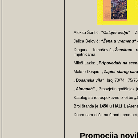
Aleksa Šantić:
“Ostajte ovdje“
– Z
Jelica Belović:
“Žena u vremenu“
Dragana Tomašević:
„Ženskom 
imjetnicama
Miloš Lazin:
„Pripovedači na scen
Makso Despić:
„Zapisi starog sara
„Bosanska vila“
broj 73/74 i 75/76
„
Almanah
“
, Prosvjetin godišnjak 
Katalog sa retrospektivne izložbe
„
Broj štanda je
1450 u HALI 1
(Aren
Dobro nam došli na štand i promoc
Promocija novih