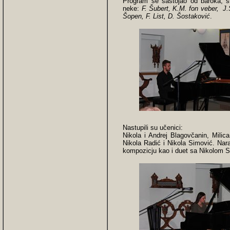
Program se sastojao od baroka, sr
neke:
F. Šubert, K.M. fon veber, J.
Šopen, F. List, D. Šostaković
.
Nastupili su učenici:
Nikola i Andrej Blagovčanin, Mili
Nikola Radić i Nikola Simović. Nara
kompozicju kao i duet sa Nikolom 