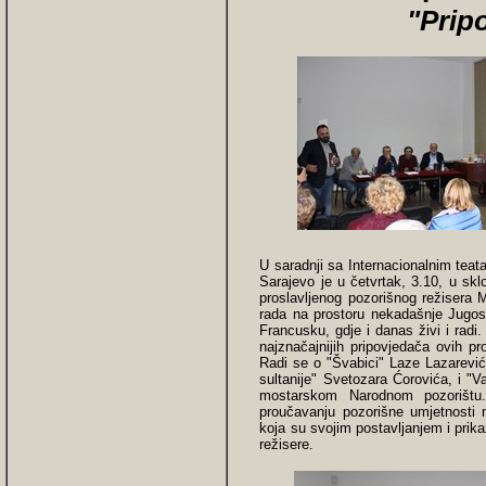
"Prip
U saradnji sa Internacionalnim tea
Sarajevo je u četvrtak, 3.10, u sk
proslavljenog pozorišnog režisera 
rada na prostoru nekadašnje Jugosl
Francusku, gdje i danas živi i radi
najznačajnijih pripovjedača ovih p
Radi se o "Švabici" Laze Lazarević
sultanije" Svetozara Ćorovića, i "V
mostarskom Narodnom pozorištu.
proučavanju pozorišne umjetnosti n
koja su svojim postavljanjem i prik
režisere.