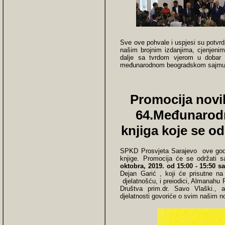
Sve ove pohvale i uspjesi su potvr
našim brojnim izdanjima, cjenjenim
dalje sa tvrdom vjerom u dobar 
međunarodnom beogradskom sajmu k
Promocija novih
64.Međunarod
knjiga koje se od
SPKD Prosvjeta Sarajevo ove god
knjige. Promocija će se održati 
oktobra, 2019. od 15:00 - 15:50 sa
Dejan Garić , koji će prisutne na
djelatnošću, i preiodici, Almanahu P
Društva prim.dr. Savo Vlaški., 
djelatnosti govoriće o svim našim n