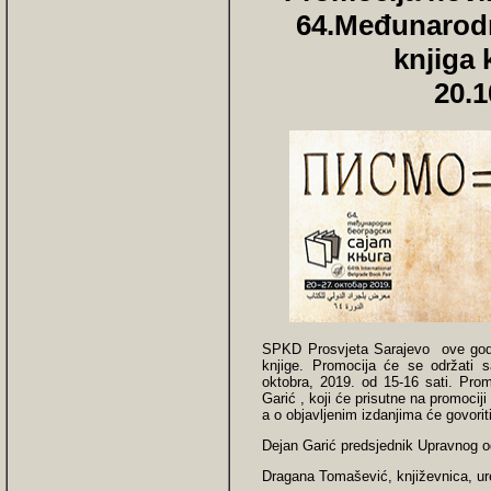
64.Međunarod
knjiga 
20.1
SPKD Prosvjeta Sarajevo ove god
knjige. Promocija će se održati 
oktobra, 2019. od 15-16 sati. Promo
Garić , koji će prisutne na promoci
a o objavlјenim izdanjima će govoriti
Dejan Garić predsjednik Upravnog od
Dragana Tomašević, književnica, ure