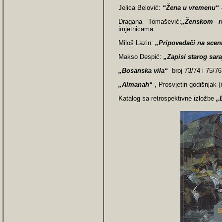
Jelica Belović:
“Žena u vremenu“
Dragana Tomašević:
„Ženskom 
imjetnicama
Miloš Lazin:
„Pripovedači na scen
Makso Despić:
„Zapisi starog sara
„Bosanska vila“
broj 73/74 i 75/76
„
Almanah
“
, Prosvjetin godišnjak 
Katalog sa retrospektivne izložbe
„