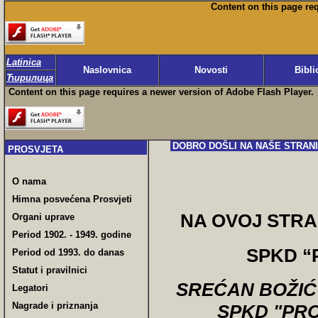
Content on this page re
Latinica
Naslovnica
Novosti
Bibli
Ћирилица
Content on this page requires a newer version of Adobe Flash Player.
DOBRO DOŠLI NA NAŠE STRAN
PROSVJETA
O nama
Himna posvećena Prosvjeti
NA OVOJ STRAN
Organi uprave
Period 1902. - 1949. godine
SPKD “P
Period od 1993. do danas
Statut i pravilnici
SREĆAN BOŽIĆ 
Legatori
Nagrade i priznanja
SPKD "PR