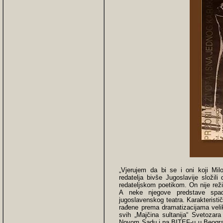
„Vjerujem da bi se i oni koji Mil
redatelja bivše Jugoslavije složili
redateljskom poetikom. On nije režir
A neke njegove predstave spada
jugoslavenskog teatra. Karakterist
rađene prema dramatizacijama velik
svih „Majčina sultanija“ Svetozar
Novom Sadu i na BITEF-u u Beograd