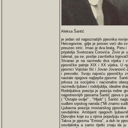
Aleksa Šantić
je jedan od najpoznatijih pjesnika novij
Hercegovine, gdje je proveo veći dio s
preuzeo stric. Imao je dva brata, Peru i
prijatelja Svetozara Ćorovića. Živio je 
talenat, pa se, poslije završetka trgovač
Stvarao je na razmeđu dva vijeka i vi
pjesničke patnje XIX i XX vijeka. U n
pjesnici Vojislav Ilić i Jovan Jovanović-
i prevodio. Svoju najveću pjesničku z
nastale njegove najljepše pjesme. Šanti
prkosa za socijalno i nacionalno obe
razmeđu ljubavi i rodoljublja, idealne d
Rodoljubiva poezija je poezija rodne g
najpotresnijih pjesama Šantić pjeva o pa
( "Ostajte ovdje" , "Hljeb" ). Šantić na
sudbini srpskog naroda ("Mi znamo sudb
Ljubavna poezija mostarskog pjesnika 
sevdalinke. Ambijent njegovih ljubavn
Djevojke koje su u njima pojavljuju se o
Takva je pjesma "Emina", a duh te pjes
sevdalinka a samo rijetki znaju da ju