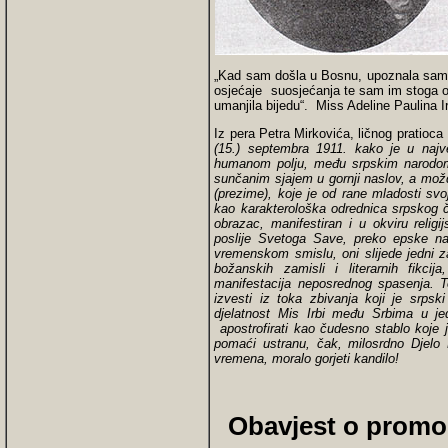
„Kad sam došla u Bosnu, upoznala sam j
osjećaje suosjećanja te sam im stoga odluč
umanjila bijedu“. Miss Adeline Paulina I
Iz pera Petra Mirkovića, ličnog pratioca
(15.) septembra 1911. kako je u najv
humanom polјu, među srpskim narodom 
sunčanim sjajem u gornji naslov, a možd
(prezime), koje je od rane mladosti sv
kao karakterološka odrednica srpskog č
obrazac, manifestiran i u okviru reli
poslije Svetoga Save, preko epske nar
vremenskom smislu, oni slijede jedni 
božanskih zamisli i literarnih fikc
manifestacija neposrednog spasenja. To
izvesti iz toka zbivanja koji je srpsk
djelatnost Mis Irbi među Srbima u jed
apostrofirati kao čudesno stablo koje j
pomaći ustranu, čak, milosrdno Djelo M
vremena, moralo gorjeti kandilo!
Obavjest o promoci