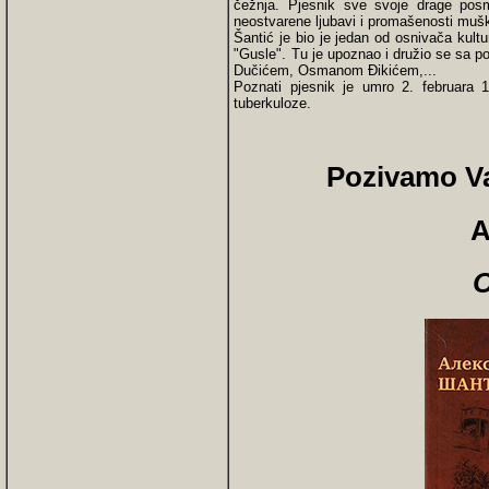
čežnja. Pjesnik sve svoje drage posm
neostvarene ljubavi i promašenosti muš
Šantić je bio je jedan od osnivača kult
"Gusle". Tu je upoznao i družio se sa
Dučićem, Osmanom Ðikićem,...
Poznati pjesnik je umro 2. februara 1
tuberkuloze.
Pozivamo Va
A
O