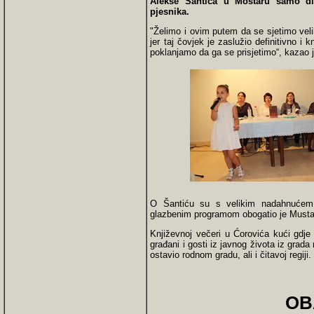
Alekse Šantića u Mostaru samo dio
pjesnika.
"Želimo i ovim putem da se sjetimo vel
jer taj čovjek je zaslužio definitivno 
poklanjamo da ga se prisjetimo“, kazao 
O Šantiću su s velikim nadahnućem g
glazbenim programom obogatio je Mustafa 
Književnoj večeri u Ćorovića kući gdje j
građani i gosti iz javnog života iz grada 
ostavio rodnom gradu, ali i čitavoj regiji.
OB