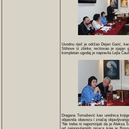
Uvodnu riječ je održao Dejan Garić, kao
Stihove iz zbirke, recitovao je sjaja
kompletan ugođaj je napravila Lejla Čau
Dragana Tomašević kao urednica knjige
objasnila obavezu i značaj objavljivanja
“Ne treba ni napominjati da je Aleksa Ša
od najpopularnijih pisaca koje je Bosn