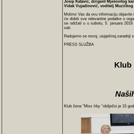
Josip Katavić, dirigent Mješovitog k
Vidak Vujadinović, voditelj Muzičkog
Molimo Vas da ovu informaciju objavite i 
će dobiti sve relevantne podatke o org
se održati u u subotu, 5. januara 201
sati.
Radujemo se novoj, uspješnoj,saradnji s
PRESS SLUŽBA
Klub 
Naši
Klub žena "Miss Irby "obilježio je 15 go