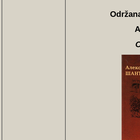
Održana
A
O