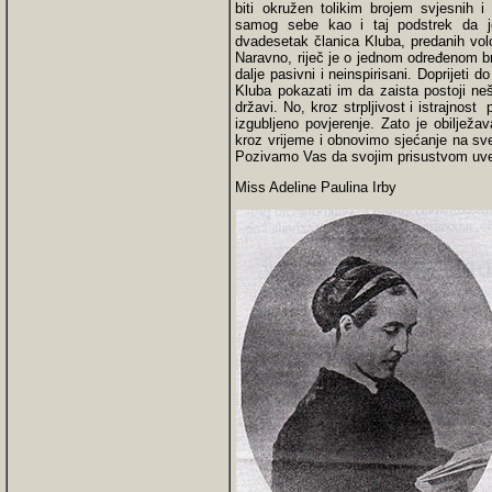
biti okružen tolikim brojem svjesnih i
samog sebe kao i taj podstrek da j
dvadesetak članica Kluba, predanih volon
Naravno, riječ je o jednom određenom broj
dalje pasivni i neinspirisani. Doprijeti d
Kluba pokazati im da zaista postoji ne
državi. No, kroz strpljivost i istrajn
izgubljeno povjerenje. Zato je obiljež
kroz vrijeme i obnovimo sjećanje na sve
Pozivamo Vas da svojim prisustvom uvel
Miss Adeline Paulina Irby