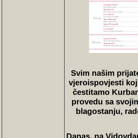
Svim našim prijat
vjeroispovjesti koj
čestitamo Kurban
provedu sa svojim
blagostanju, rado
Danas, na Vidovda