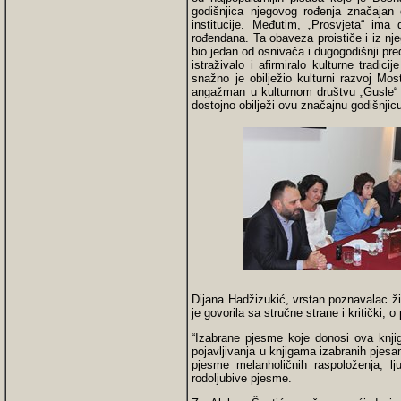
godišnjica njegovog rođenja značajan
institucije. Međutim, „Prosvjeta“ ima
rođendana. Ta obaveza proističe i iz n
bio jedan od osnivača i dugogodišnji pre
istraživalo i afirmiralo kulturne tradi
snažno je obilježio kulturni razvoj Mos
angažman u kulturnom društvu „Gusle“ i
dostojno obilježi ovu značajnu godišnjic
Dijana Hadžizukić, vrstan poznavalac živ
je govorila sa stručne strane i kritički, 
“Izabrane pjesme koje donosi ova knjig
pojavlјivanja u knjigama izabranih pjes
pjesme melanholičnih raspoloženja, l
rodolјubive pjesme.