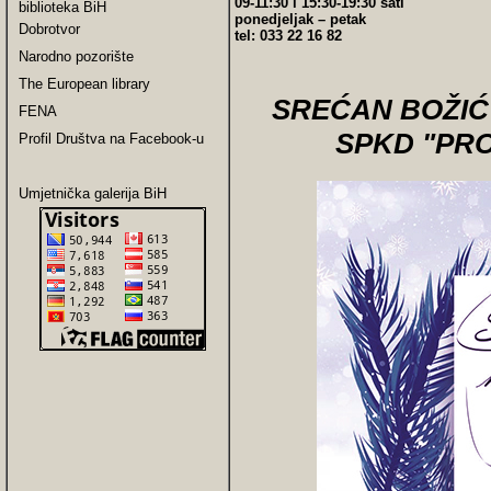
09-11:30 i 15:30-19:30 sati
biblioteka BiH
ponedjeljak – petak
Dobrotvor
tel: 033 22 16 82
Narodno pozorište
The European library
SREĆAN BOŽIĆ 
FENA
SPKD "PR
Profil Društva na Facebook-u
Umjetnička galerija BiH