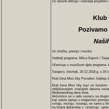
Uz ukusne delicije i ćaskanje posjetioci 
Klub 
Pozivamo 
Naši
Uz izložbu, poeziju i muziku.
Voditelji programa: Milica Kajević i Tanj
Učestvuju u muzičkom djelu programa: A
Sarajevo, četvrtak, 20.12.2018.g, u 18 sa
Klub žena Miss Irby Povodom Jubileja 
Klub žena Miss Irby bavi se ženskim pi
obilježavanjem značajnih datuma vezan
Međunarodnog dana žena.
Aktivistice se u radu susreću sa drugi
koji zaista vjeruju u mogućnost promjene
sviraju, recituju, stvaraju, ne samo u 
na brojna dešavanja u učestvuju upravo 