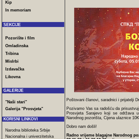
Kip
In memoriam
SEKCIJE
Pozorište i film
Omladinska
Tribina
MisIrbi
Izdavačka
Likovna
GALERIJE
Poštovani članovi, saradnici i prijatelji 
"Naši stari"
Pozivamo Vas sa radošću da prisustvuj
Galerija "Prosvjeta"
Prosvjeta Sarajevo koji se održava u
Narodnog pozorišta, Cijena ulaznice 10
KORISNI LINKOVI
Dobro nam došli!
Narodna biblioteka Srbije
Radno vrijeme blagajne Narodnog poz
Nacionalna i univerzitetska