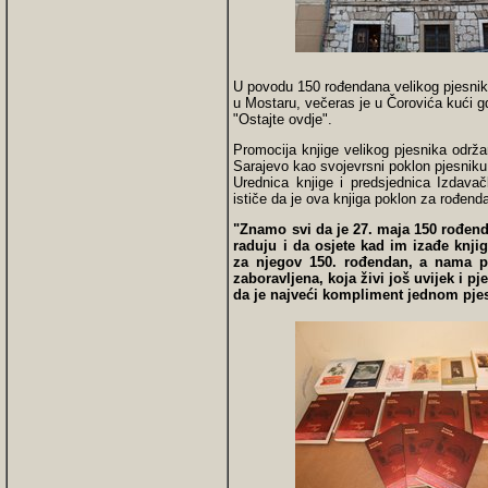
U povodu 150 rođendana velikog pjesnik
u Mostaru, večeras je u Čorovića kući gd
"Ostajte ovdje".
Promocija knjige velikog pjesnika održ
Sarajevo kao svojevrsni poklon pjesniku,
Urednica knjige i predsjednica Izdav
ističe da je ova knjiga poklon za rođend
"Znamo svi da je 27. maja 150 rođenda
raduju i da osjete kad im izađe knji
za njegov 150. rođendan, a nama pr
zaboravljena, koja živi još uvijek i 
da je najveći kompliment jednom pje