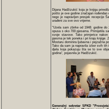
Dijana Hadžizukić koja je knjigu priredi
pošto je ove godine značajan rođendan o
nego je napravljen presjek recepcije Ša
urađeni za sve ovo vrijeme.
"Uzela sam zbirke od 1948. godine do 2
opusa s oko 700 pjesama. Primijetila sam 
svoje stavove. Tako primjerice nakon 
pjesma je tek poneka i pri kraju knjige.
Mostaru dominira ljubavna i pejzažna poe
Tako da sam ja napravila izbor svih tih
djela koja pokazuju šta se to sve obja
godina“, pojasnila je Hadžizukić.
Generalni sekretar SPKD ”Prosvjeta