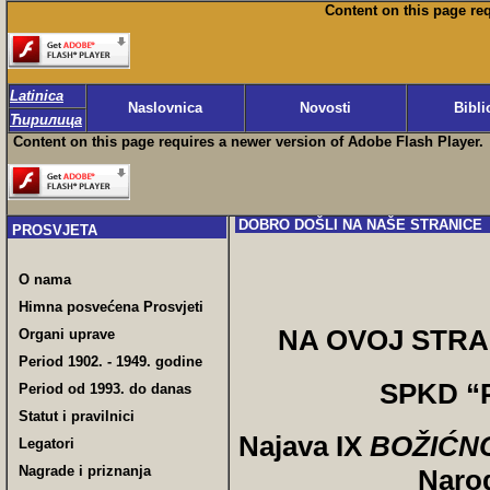
Content on this page re
Latinica
Naslovnica
Novosti
Bibli
Ћирилица
Content on this page requires a newer version of Adobe Flash Player.
DOBRO DOŠLI NA NAŠE STRANICE
PROSVJETA
O nama
Himna posvećena Prosvjeti
NA OVOJ STRAN
Organi uprave
Period 1902. - 1949. godine
SPKD “P
Period od 1993. do danas
Statut i pravilnici
Najava IX
BOŽIĆN
Legatori
Nagrade i priznanja
Naro