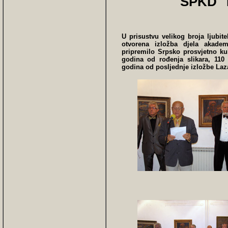
SPKD "P
U prisustvu velikog broja ljubite
otvorena izložba djela akadems
pripremilo Srpsko prosvjetno ku
godina od rođenja slikara, 11
godina od posljednje izložbe Laza