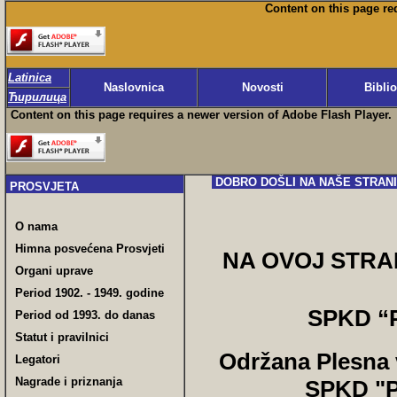
Content on this page re
Latinica
Naslovnica
Novosti
Bibli
Ћирилица
Content on this page requires a newer version of Adobe Flash Player.
DOBRO DOŠLI NA NAŠE STRAN
PROSVJETA
O nama
Himna posvećena Prosvjeti
NA OVOJ STRAN
Organi uprave
Period 1902. - 1949. godine
SPKD “P
Period od 1993. do danas
Statut i pravilnici
Održana Plesna 
Legatori
Nagrade i priznanja
SPKD "P