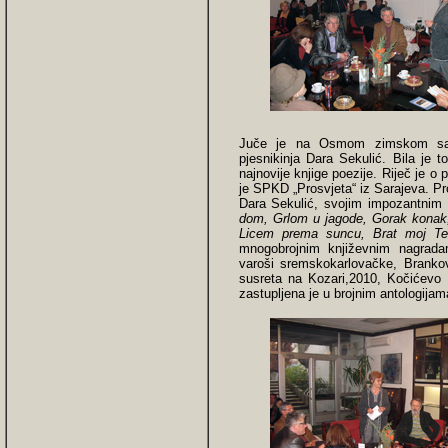
Juče je na Osmom zimskom sa
pjesnikinja Dara Sekulić. Bila je 
najnovije knjige poezije. Riječ je o
je SPKD „Prosvjeta“ iz Sarajeva. Pr
Dara Sekulić, svojim impozantnim
dom, Grlom u jagode, Gorak konak, 
Licem prema suncu, Brat moj Tes
mnogobrojnim književnim nagrada
varoši sremskokarlovačke, Brankov
susreta na Kozari,2010, Kočićevo 
zastupljena je u brojnim antologijama