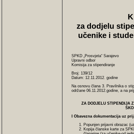
K
za dodjelu stip
učenike i stude
SPKD „Prosvjeta“ Sarajevo
Upravni odbor
Komisija za stipendiranje
Broj: 139/12
Datum: 12.11.2012. godine
Na osnovu člana 3. Pravilnika o sti
održane 06.11.2012.godine, a na prij
ZA DODJELU STIPENDIJA 
ŠKO
I Obavezna dokumentacija uz prij
Popunjen prijavni obrazac (u
Kopija članske karte za SPKD 
članarine (za učenike-od jedno