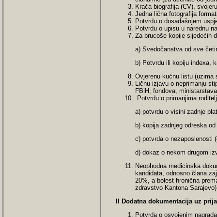
Kraća biografija (CV), svojer
Jedna lična fotografija forma
Potvrdu o dosadašnjem uspjeh
Potvrdu o upisu u narednu n
Za brucoše kopije sijedećih 
a) Svedočanstva od sve četir
b) Potvrdu ili kopiju indexa, 
Ovjerenu kućnu listu (uzima s
Ličnu izjavu o neprimanju st
FBiH, fondova, ministarstava,
Potvrdu o primanjima roditelja
a) potvrdu o visini zadnje plat
b) kopija zadnjeg odreska od 
c) potvrda o nezaposlenosti (
d) dokaz o nekom drugom izvo
Neophodna medicinska dokume
kandidata, odnosno člana zaj
20%, a bolest hronična prem
zdravstvo Kantona Sarajevo)
II Dodatna dokumentacija uz prij
Potvrda o osvojenim nagrad