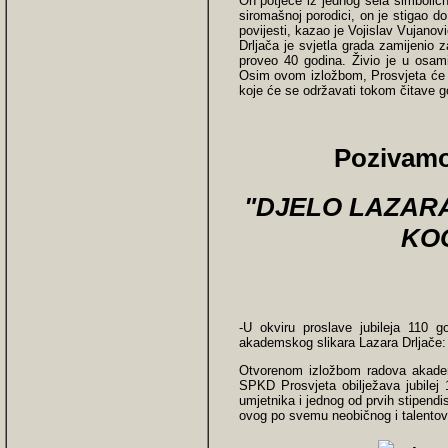
On potječe iz jednog sela simboličn
siromašnoj porodici, on je stigao d
povijesti, kazao je Vojislav Vujanovi
Drljača je svjetla grada zamijenio
proveo 40 godina. Živio je u osami
Osim ovom izložbom, Prosvjeta će 110
koje će se održavati tokom čitave g
Pozivamo
"DJELO LAZARA
KO
-U okviru proslave jubileja 110 g
akademskog slikara Lazara Drljače: 
Otvorenom izložbom radova akadems
SPKD Prosvjeta obilježava jubilej 
umjetnika i jednog od prvih stipend
ovog po svemu neobičnog i talentov