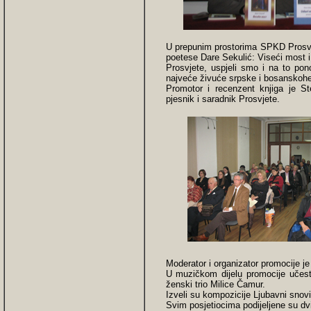
U prepunim prostorima SPKD Prosvjet
poetese Dare Sekulić: Viseći most i
Prosvjete, uspjeli smo i na to pon
najveće živuće srpske i bosanskohe
Promotor i recenzent knjiga je St
pjesnik i saradnik Prosvjete.
Moderator i organizator promocije je
U muzičkom dijelu promocije učest
ženski trio Milice Čamur.
Izveli su kompozicije Ljubavni snovi
Svim posjetiocima podijeljene su dvi