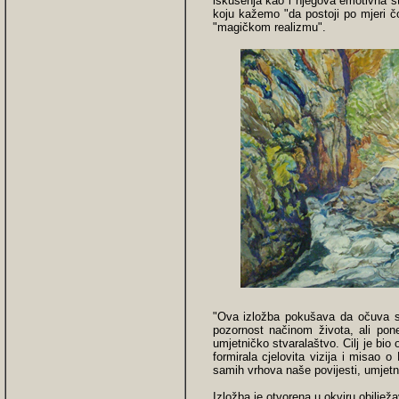
iskušenja kao i njegova emotivna str
koju kažemo "da postoji po mjeri čo
"magičkom realizmu".
"Ova izložba pokušava da očuva s
pozornost načinom života, ali pon
umjetničko stvaralaštvo. Cilj je bio o
formirala cjelovita vizija i misao o
samih vrhova naše povijesti, umjetno
Izložba je otvorena u okviru obilje