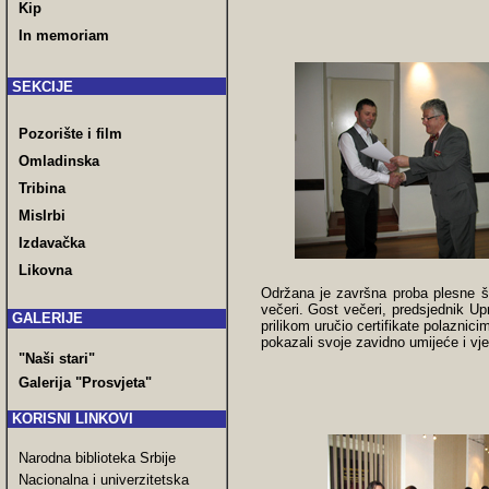
Kip
In memoriam
SEKCIJE
Pozorište i film
Omladinska
Tribina
MisIrbi
Izdavačka
Likovna
Održana je završna proba plesne š
večeri. Gost večeri, predsjednik U
GALERIJE
prilikom uručio certifikate polaznic
pokazali svoje zavidno umijeće i vje
"Naši stari"
Galerija "Prosvjeta"
KORISNI LINKOVI
Narodna biblioteka Srbije
Nacionalna i univerzitetska