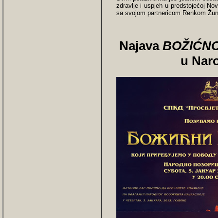
zdravlje i uspjeh u predstojećoj No
sa svojom partnericom Renkom Žun
Najava
BOŽIĆN
u Nar