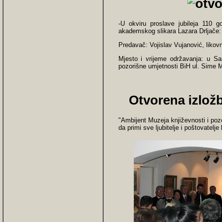
-U okviru proslave jubileja 110 g
akademskog slikara Lazara Drljače: 
Predavač: Vojislav Vujanović, likovni,
Mjesto i vrijeme održavanja: u Sar
pozorišne umjetnosti BiH ul. Sime Mil
Otvorena izložb
"Ambijent Muzeja književnosti i poz
da primi sve ljubitelje i poštovatel