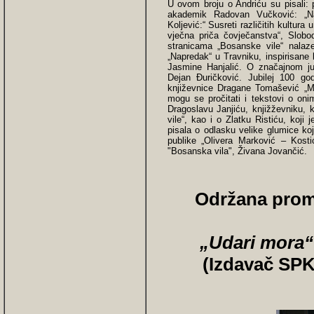
U ovom broju o Andriću su pisali: 
akademik Radovan Vučković: „Najz
Koljević:“ Susreti različitih kultu
vječna priča čovječanstva“, Slobo
stranicama „Bosanske vile“ nala
„Napredak“ u Travniku, inspirisane 
Jasmine Hanjalić. O značajnom jubi
Dejan Đuričković. Jubilej 100 god
književnice Dragane Tomašević „Mi
mogu se pročitati i tekstovi o onim
Dragoslavu Janjiću, knjižževniku, k
vile“, kao i o Zlatku Ristiću, koji 
pisala o odlasku velike glumice ko
publike „Olivera Marković – Kost
"Bosanska vila", Živana Jovančić.
Održana promo
„Udari mora“
(Izdavač SPK