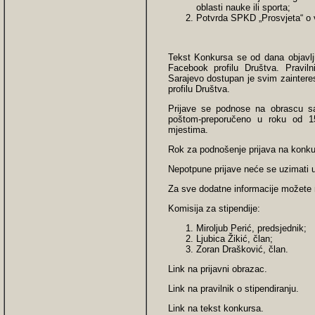
oblasti nauke ili sporta;
Potvrda SPKD „Prosvjeta“ o v
Tekst Konkursa se od dana objavlji
Facebook profilu Društva. Pravil
Sarajevo dostupan je svim zainteres
profilu Društva.
Prijave se podnose na obrascu sa 
poštom-preporučeno u roku od 1
mjestima.
Rok za podnošenje prijava na konkur
Nepotpune prijave neće se uzimati u
Za sve dodatne informacije možete n
Komisija za stipendije:
Miroljub Perić, predsjednik;
Ljubica Žikić, član;
Zoran Drašković, član.
Link na prijavni obrazac.
Link na pravilnik o stipendiranju.
Link na tekst konkursa.