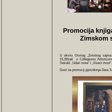
Promocija knjiga
Zimskom s
U okviru Osmog „Zimskog sajma k
15,00sati u Collegiumu Artisticum
Sekulić „Udari mora“ i „Viseći most“
Gost na promocij pjesnikinja Dara S