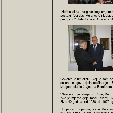
Izložbu slika ovog velikog umjetni
postavili Vojislav Vujanović i Ljubica
prikupili 62 djela Lazara Drljače, a 
Govoreći o umjetniku koji je sam s
su on i njegova djela obišla cijelu
izlagao odlučio živjeti na Boračkom 
"Nakon što je izlagao u Rimu, Beču 
'ovo je mjesto gdje mogu živjeti'.
živio 40 godina, od 1930. do 1970. g
U njegovim djelima, kaže Vujanovi