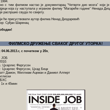
 1994.
но с тим филмом настао је документарац “Четврти дио мозга” који ј
дјеци која су наступала у играном филму “Магареће године” Ненада Диз
 је распршио свуда по свијету.
ији ће присуствовати аутор филма Ненад Диздаревић
ор: Срђан Шаренац
ободан!
ФИЛМСКО ДРУЖЕЊЕ СВАКОГ ДРУГОГ УТОРКА!
 04.06.2013.г, с почетком у 20х
,
 ЈОБ
2010.
: Цхарлес Фергусон
ј: Цхарлес Фергусон, Цхад Бецк
Матт Дамон, Wиллиам Ацкман и Даниел Алперт
нглески
:БХС
 1х и 45мин