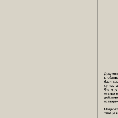
Докумен
глобалн
бави си
су наста
Филм је
отвара п
добитни
остваре
Модерат
Улаз је 