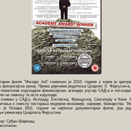
тарни филм "Инсиде Јоб" снимљен је 2010. године у којем је центр
а финансијска криза. Према ријечима редитеља Цхарлес Х. Фергусон-а
стематском корупцијом финансијских агенција унутар САД-а и посљеди
ле на темељу те исте корупције.
 сниман у САД-у, Исланду, Енглеској, Француској, Сингапуру и Кини. 
итања о смислу постојања модерне економије, најприје, банкарства. “Ин
к је Оскара 2011. године за најбољи документарни филм, још јед
ње режисера Цхарлеса Фергусона.
ор: Срђан Шаренац
бесплатан.