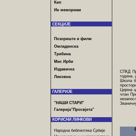
Кип
Ин мемориам
СЕКЦИЈЕ
Позориште и филм
Омладинска
Трибина
Мис Ирби
Издавачка
СПКД Пр
година, 
Ликовна
Школа б
простори
Цијена 
ГАЛЕРИЈЕ
члан Пр
незапос
"НАШИ СТАРИ"
Званичну
Галерија"Просвјета"
КОРИСНИ ЛИНКОВИ
Народна библиотека Србије