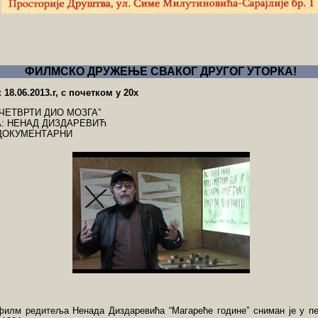
ФИЛМСКО ДРУЖЕЊЕ СВАКОГ ДРУГОГ УТОРКА!
 18.06.2013.г, с почетком у 20х
“ЧЕТВРТИ ДИО МОЗГА”
: НЕНАД ДИЗДАРЕВИЋ
ДОКУМЕНТАРНИ
филм редитеља Ненада Диздаревића “Магареће године” сниман је у п