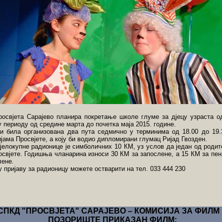
освјета Сарајево планира покретање школе глуме за дјецу узраста о
у периоду од средине марта до почетка маја 2015. године.
и била организована два пута седмично у терминима од 18.00 до 19.
јама Просвјете, а коју би водио дипломирани глумац Ријад Гвозден.
цјелокупне радионице је симболичних 10 КМ, уз услов да један од роди
освјете. Годишња чланарина износи 30 КМ за запослене, а 15 КМ за пен
лене.
 пријаву за радионицу можете остварити на тел. 033 444 230
СПКД "ПРОСВЈЕТА" САРАЈЕВО – КОМИСИЈА ЗА ФИЛМ
ПОЗОРИШТЕ ПРИКАЗАН ФИЛМ
: