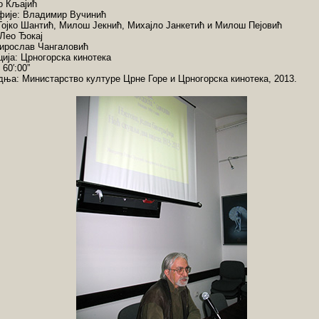
о Кљајић
фије: Владимир Вучинић
Гојко Шантић, Милош Јекнић, Михајло Јанкетић и Милош Пејовић
 Лео Ђокај
Мирослав Чангаловић
ија: Црногорска кинотека
 60′:00”
ња: Министарство културе Црне Горе и Црногорска кинотека, 2013.