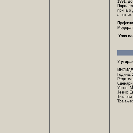
1991. до
Паралел
прича о 
а рат их
Пројекц
Модерат
Улаз сл
У
уторак
ИНСИДЕ
Година: 
Редатељ
Сценари
Улоге: 
Језик: Е
Титлови
Трајање: