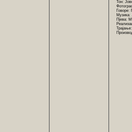
Тон: Јов
Фотогра
Говоре: 
Музика:
Пјева: 
Реализац
Трајање:
Производ