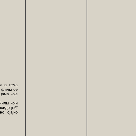
ална тема
, филм се
цама које
Филм који
сиде јоб“
но сјајно