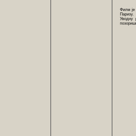
Филм је
Паризу.
Уводну 
позориш