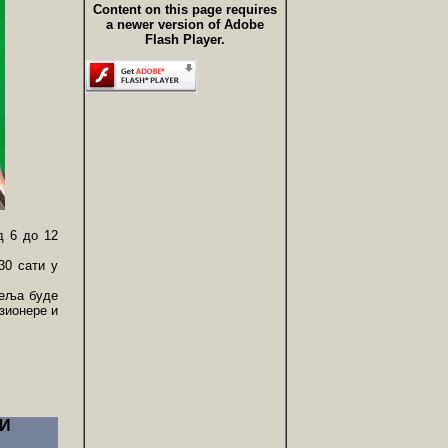
Content on this page requires
a newer version of Adobe
Flash Player.
д 6 до 12
30 сати у
теља буде
зионере и
 И