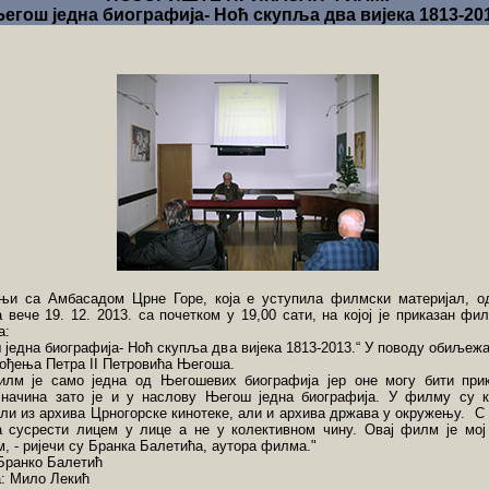
егош једна биографија- Ноћ скупља два вијека 1813-201
њи са Амбасадом Црне Горе, која е уступила филмски материјал, о
вече 19. 12. 2013. са почетком у 19,00 сати, на којој је приказан фи
а:
 једна биографија- Ноћ скупља два вијека 1813-2013.“ У поводу обиљеж
рођења Петра II Петровића Његоша.
илм је само једна од Његошевих биографија јер оне могу бити при
 начина зато је и у наслову Његош једна биографија. У филму су 
али из архива Црногорске кинотеке, али и архива држава у окружењу. 
а сусрести лицем у лице а не у колективном чину. Овај филм је мој
 - ријечи су Бранка Балетића, аутора филма."
 Бранко Балетић
: Мило Лекић