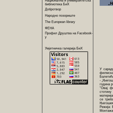
Национална и универзитетска
„Њ
библиотека БиХ
Добротвор
Народно позориште
The European library
ФЕНА
Профил Друштва на Facebook-
у
Умјетничка галерија БиХ
У сарад
филмска 
Балетић
- „Његош
година 
"Овај ф
стотину
материј
се треб
Његошем,
Режија:
Монтажа