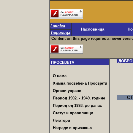
Latinica
Насловница
Но
Ћирилица
Content on this page requires a newer versi
ДОБРО 
ПРОСВЈЕТА
О нама
Химна посвећена Просвјети
Органи управе
СП
Период 1902. - 1949. године
Период од 1993. до данас
Статут и правилници
Легатори
Награде и признања