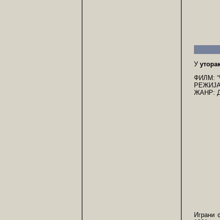
У
уторак
ФИЛМ: 
РЕЖИЈА
ЖАНР: 
Играни 