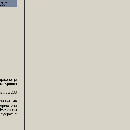
3.“
држана је
лм Бранка
авања 200
казане на
кориштени
С Његошем
 сусрет с