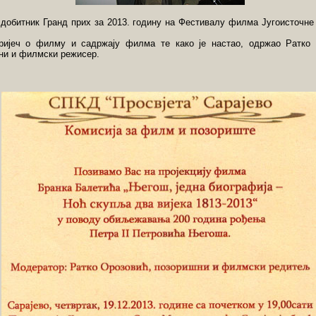
 добитник Гранд приx за 2013. годину на Фестивалу филма Југоисточне
ријеч о филму и садржају филма те како је настао, одржао Ратко
ни и филмски режисер.