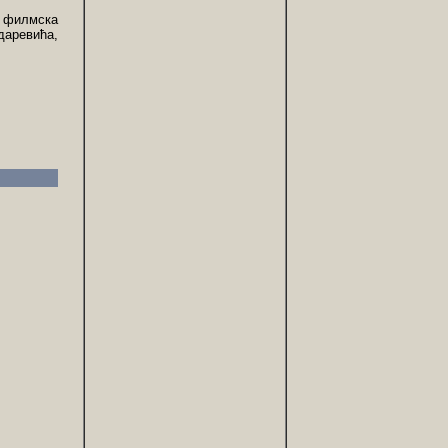
е филмска
даревића,