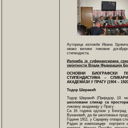
Ауторица изложбе Ивана Удовичи
овако велике ликовне догађај
стипендиста.
Изложба је суфинансирана сре
умјетности Владе Федерације Бо
ОСНОВНИ БИОГРАФСКИ П
СТИПЕНДИСТИМА – СЛИКАР
АКАДЕМИЈИ У ПРАГУ
(1904 – 1920
Тодор Швракић
Тодор Швракић (Приједор, 10. м
школовани сликар са простора
ликовну академију у Прагу .
Са 16 година одлази у Београд 
Вукановић, да би школовање продуж
Године 1911. у Сарајеву отвара сл
Радио је композиције портрете и
портрет Николе Пашића, предсјед