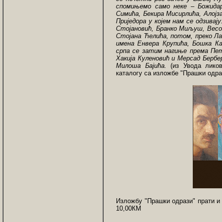
спомињемо само неке – Божидар
Симића, Бекира Мисирлића, Алој
Приједора у којем нам се одзива
Стојановић, Бранко Миљуш, Весо
Стојана Ћелића, потом, преко Ла
имена Енвера Крупића, Бошка Ка
српа се затим нагиње према Петр
Хакија Куленовић и Мерсад Бербер
Милоша Бајића.
(из Увода ликов
каталогу са изложбе "Прашки одра
Изложбу "Прашки одрази" прати и к
10,00КМ