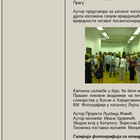
Прагу.
Аутор предговора за каталог изло
дјела изложена својом вриједношћ
вриједности читавог босанскохерц
Каталог изложбе у боји,
ће бити н
Прашке ликовне академије на поч
сликарства у Босни и Херцеговини.
КМ. Фотографије у каталогу Лејл
Аутор Пројекта Љубица Жикић;
Аутор изложбе: Ивана Удовичић;
Уводни есеј у Каталогу: Војислав 
Техничка поставка изложбе: Михр
Галерија фотографија са отва