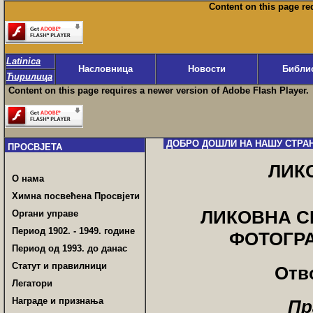
Content on this page re
Latinica
Насловница
Новости
Библи
Ћирилица
Content on this page requires a newer version of Adobe Flash Player.
ДОБРО ДОШЛИ НА НАШУ СТРА
ПРОСВЈЕТА
ЛИК
О нама
Химна посвећена Просвјети
ЛИКОВНА С
Органи управе
Период 1902. - 1949. године
ФОТОГРА
Период од 1993. до данас
Статут и правилници
Отв
Легатори
Награде и признања
Пр