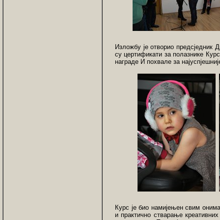
Изложбу је отворио предсједник 
су цертификати за полазнике Курс
награде И похвале за најуспјешниј
Курс је био намијењен свим онима
и практично стварање креативних