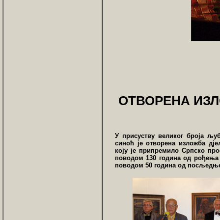
ОТВОРЕНА ИЗ
У присуству великог броја љуб
синоћ је отворена изложба дјел
коју је припремило Српско про
поводом 130 година од рођења 
поводом 50 година од посљедње 