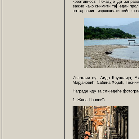
креативност. Показује да заправ
важно како снимити тај један прола
на тај начин изражавати себе кроз
Излагачи су: Аида Крупалија, 
Марјановић, Сабина Хоџић, Тесни
Награде иду за слиједеће фотогра
1. Жана Поповић