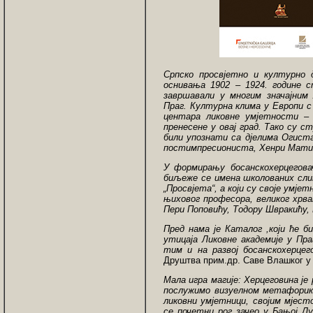
Српско просвјетно и културно 
оснивања 1902 – 1924. године с
завршавали у многим значајним
Праг. Културна клима у Европи с 
центара ликовне умјетности – 
пренесене у овај град. Тако су 
били упознати са дјелима Огист
постимпресиониста, Хенри Матис
У формирању босанскохерцегова
биљеже се имена школованих слик
„Просвјета“, а који су своје умје
њиховог професора, великог хрват
Пери Поповићу, Тодору Швракићу, 
Пред нама је Каталог ,који ће б
утицаја Ликовне академије у Пра
тим и на развој босанскохерцег
Друштва прим.др. Саве Влашког у 
Мала игра магије: Херцеговина је 
послужимо визуелном метафорико
ликовни умјетници, својим мјесто
се почетни рог зачео у Бањој Лу