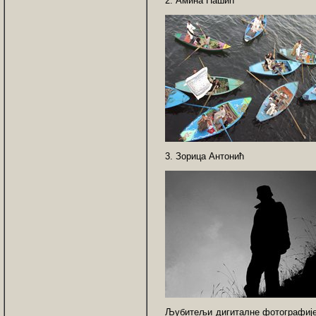
2. Амина Пашић
3. Зорица Антонић
Љубитељи дигиталне фотографије 