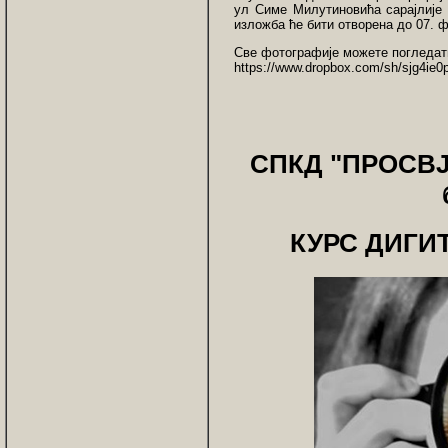
ул Симе Милутиновића сарајлије 
изложба ће бити отворена до 07. 
Све фотографије можете погледат
https://www.dropbox.com/sh/sjg4i
СПКД "ПРОСВЈЕ
КУРС ДИГИ