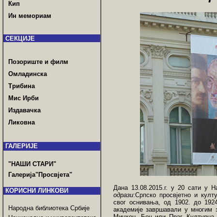
Кип
Ин мемориам
СЕКЦИЈЕ
Позориште и филм
Омладинска
Трибина
Мис Ирби
Издавачка
Ликовна
ГАЛЕРИЈЕ
"НАШИ СТАРИ"
Галерија"Просвјета"
Дана 13.08.2015.г. у 20 сати у 
КОРИСНИ ЛИНКОВИ
одрази
:Српско просвјетно и култ
свог оснивања, од 1902. до 1924
Народна библиотека Србије
академије завршавали у многим з
Минхен, Беч или Праг. Културна 