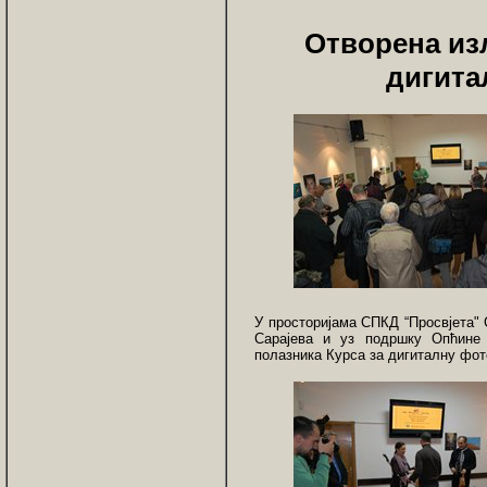
Отворена из
дигита
У просторијама СПКД “Просвјета"
Сарајева и уз подршку Опћине 
полазника Курса за дигиталну фот