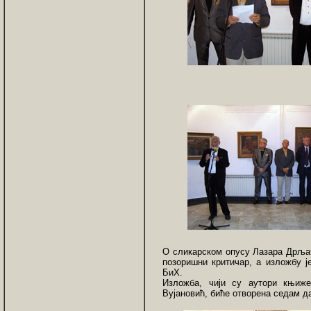
О сликарском опусу Лазара Дрљач
позоришни критичар, а изложбу ј
БиХ.
Изложба, чији су аутори књиж
Вујановић, биће отворена седам да