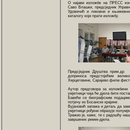
О најави изложбе на ПРЕСС кон
Саво Влашки, предсједник Управн
Удовичић и ликовни и књижевни 
каталогу који прати изложбу.
Предсједник Друштва прим.др. 
доприноса предстојећем вели
Херцеговине, Сарајево филм фест
Аутор предговора за изложбени 
умјетници чија ће дјела бити пост
Бавећи се биографским подацима
потјечу из Босанске крајине.
Вујановић запажа и детаљ да зам
умјетници рођени образује полумје
Тражио је, каже, те с радошћу на
завршених ремек-дјела.