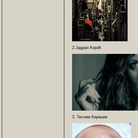
2.Јадран Кораћ
3. Тесним Каришик