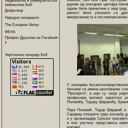
Национална и универзитетска
једним од значајних центара ликов
библиотека БиХ
одмах биле пренесене у овај град
Добротвор
јавност били упознати са дј
импресиониста и постимпресионист
Народно позориште
The European library
ФЕНА
Профил Друштва на Facebook-
у
Умјетничка галерија БиХ
У зачецима босанскохерцеговачке
биљеже се имена школованих слик
“Просвјета”, а који су своје ум
професора, великог хрватског у
Поповићу, Тодору Швракићу, Бранк
Перо Поповић, Тодор Швракић и 
Сарајеву отворити прву изложбу д
и у организацији Српског просвјет
и она уистину представља каме
критике.