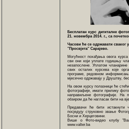
Бесплатан курс дигиталне фотог
21. новембра 2014. г., са почетко
Часови ће се одржавати сваког у
''Просвјета'' Сарајево.
Могућност похађања овога курса 
сви они који уплате годишњу чла
незапослене. Уплатом чланарине 
свих осталих курсева које орг
програме, редовном информисању
мјесечно одржавају у Друштву, бе
На овом курсу полазници ће стећи
фотографије, имати прилику фото
направиљене фотографије. На п
обзиром да ће нагласак бити на в
Предавачи ће бити истакнути
посједују струковно звање Фотог
Босни и Херцеговини.
Више о Фото-видео клубу ''Ва
www.valter.ba