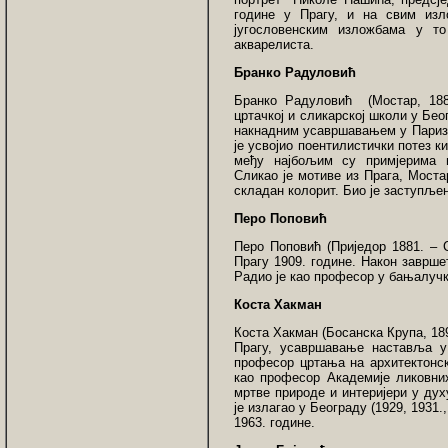
године у Прагу, и на свим изл
југословенским изложбама у то
акварелиста.
Бранко Радуловић
Бранко Радуловић (Мостар, 188
цртачкој и сликарској школи у Беог
накнадним усавршавањем у Паризу.
је усвојио поентилистички потез к
међу најбољим су примјерима и
Сликао је мотиве из Прага, Мост
складан колорит. Био је заступље
Перо Поповић
Перо Поповић (Приједор 1881. – С
Прагу 1909. године. Након заврше
Радио је као професор у бањалучко
Коста Хакман
Коста Хакман (Босанска Крупа, 189
Прагу, усавршавање наставља у
професор цртања на архитектонск
као професор Академије ликовних
мртве природе и интеријери у дух
је излагао у Београду (1929, 1931.
1963. године.