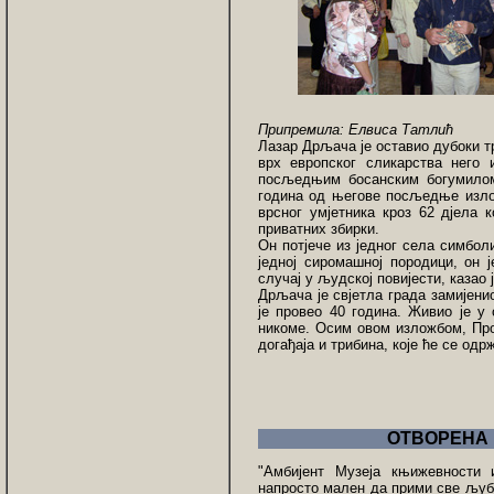
Припремила: Елвиса Татлић
Лазар Дрљача је оставио дубоки тр
врх европског сликарства него и
посљедњим босанским богумилом
година од његове посљедње излож
врсног умјетника кроз 62 дјела 
приватних збирки.
Он потјече из једног села симбол
једној сиромашној породици, он 
случај у људској повијести, казао 
Дрљача је свјетла града замијенио
је провео 40 година. Живио је у 
никоме. Осим овом изложбом, Про
догађаја и трибина, које ће се одр
ОТВОРЕНА
"Амбијент Музеја књижевности 
напросто мален да прими све љуб