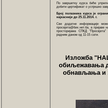
По завршетку курса биће уприл
добити цертификат о успјешно зав
Број полазника курса је огран
најкасније до 25.11.2014. г.
Све додатне информације мож
просвјета@бих.нет.ба, а пријаве 
просторијама СПКД ''Просвјета''
радним даном од 11-15 сати.
Изложба "Н
обиљежавања дв
обнављања и 