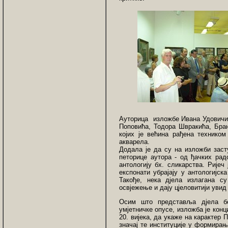
Ауторица изложбе Ивана Удовичић 
Поповића, Тодора Швракића, Бран
којих је већина рађена техником
акварела.
Додала је да су на изложби заст
петорице аутора - од ђачких рад
антологију бх. сликарства. Ријеч
експонати убрајају у антологијск
Такође, нека дјела излагана су
освјежење и дају цјеловитији увид
Осим што представља дјела бог
умјетничке опусе, изложба је кон
20. вијека, да укаже на карактер
значај те институције у формирањ