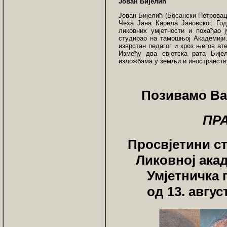
Јован Бијелић
Јован Бијелић (Босански Петровац 
Чеха Јана Карела Јановског. Год
ликовних умјетности и похађао ј
студирао на тамошњој Академији.
изврстан педагог и кроз његов ат
Између два свјетска рата Бије
изложбама у земљи и иностранств
Позивамо Ва
ПР
Просвјетини с
Ликовној акад
Умјетничка 
од 13. авгус